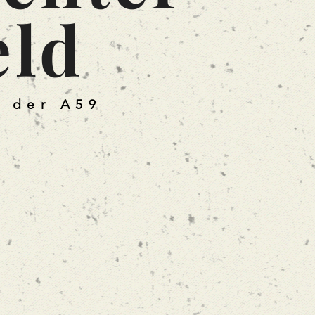
eld
n der A59