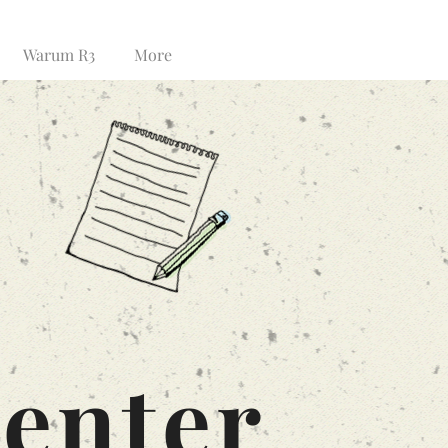
Warum R3
More
enter