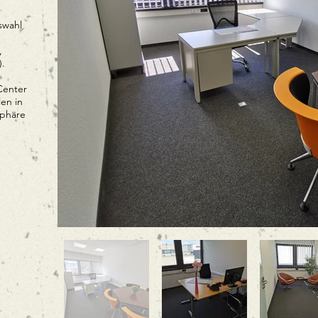
swahl
,
.
Center
en in
sphäre