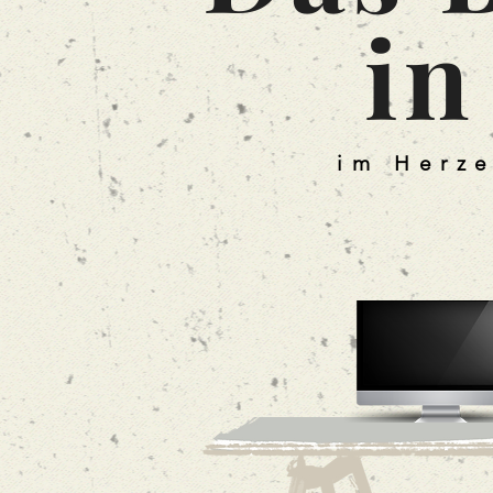
in
im Herze