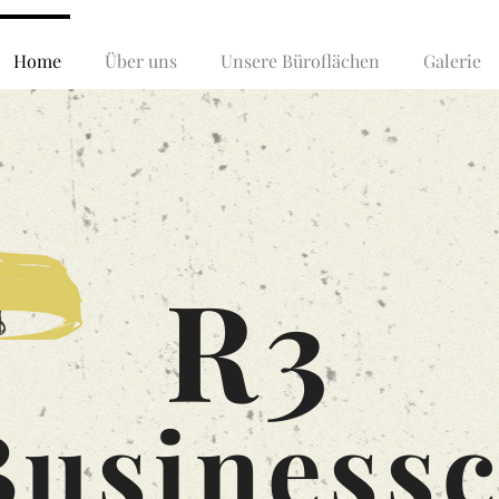
Home
Über uns
Unsere Büroflächen
Galerie
R3
Businessc