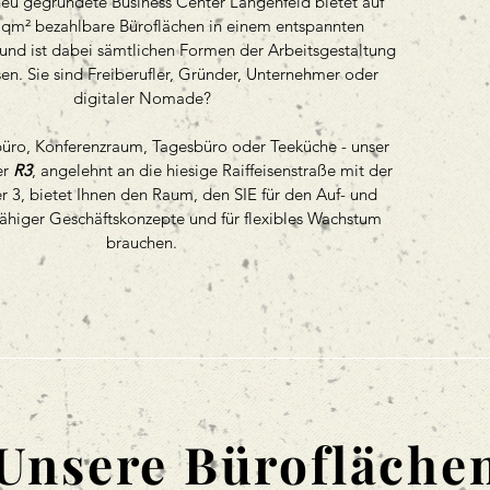
neu gegründete Business Center Langenfeld bietet auf
 qm² bezahlbare Büroflächen in einem entspannten
und ist dabei sämtlichen Formen der Arbeitsgestaltung
en. Sie sind Freiberufler, Gründer, Unternehmer oder
digitaler Nomade?
üro, Konferenzraum, Tagesbüro oder Teeküche - unser
er
R3
, angelehnt an die hiesige Raiffeisenstraße mit der
3, bietet Ihnen den Raum, den SIE für den Auf- und
ähiger Geschäftskonzepte und für flexibles Wachstum
brauchen.
Unsere Bürofläche